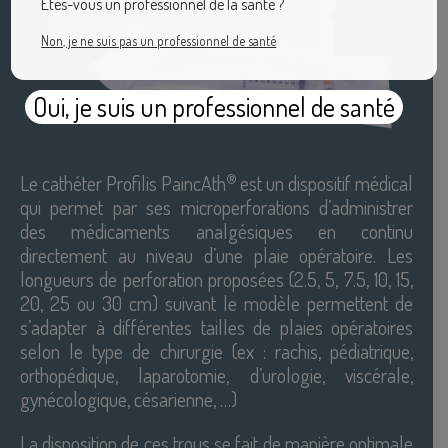
Êtes-vous un professionnel de la santé ?
Non, je ne suis pas un professionnel de santé
Oui, je suis un professionnel de santé
®
Le cathéter Profilis PaincAth
est un dispositif médical
qui permet par ses microperforations d’administrer
des médicaments analgésiques en continu
directement au niveau d’une plaie opératoire. Les
longueurs de perforation proposées (2.5, 5, 7.5, 10, 15,
20, 25 ou 30 cm) suivant le modèle permettent de
s’adapter à différentes tailles de plaies opératoires
selon le type de chirurgie (ex : rachis, pédiatrique,
orthopédique, laparotomie, d’urologie, viscérale,
gynécologique, césarienne, …)
La disposition de ces trous se fait de manière optimale