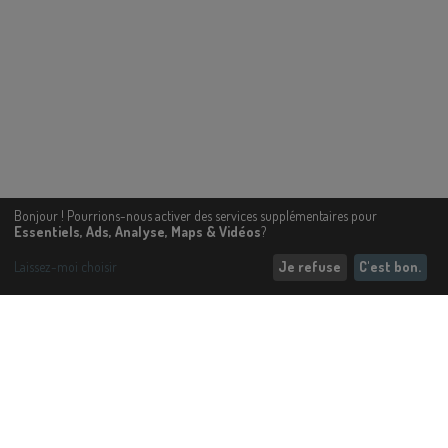
Bonjour ! Pourrions-nous activer des services supplémentaires pour
Essentiels, Ads, Analyse, Maps & Vidéos
?
Laissez-moi choisir
Je refuse
C'est bon.
ENTREPRISE